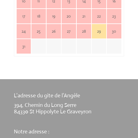
10
11
12
13
14
15
16
17
18
19
20
21
22
23
24
25
26
27
28
29
30
31
L’adresse du gite de l’Angèle
394, Chemin du Long Serre
84330 St Hippolyte Le Graveyron
Notre adresse :