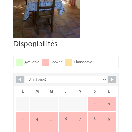
Disponibilités
Available
Booked
Changeover
L
M
M
J
V
S
D
1
2
3
4
5
6
7
8
9