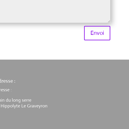
Envoi
resse :
resse :
in du long serre
 Hippolyte Le Graveyron