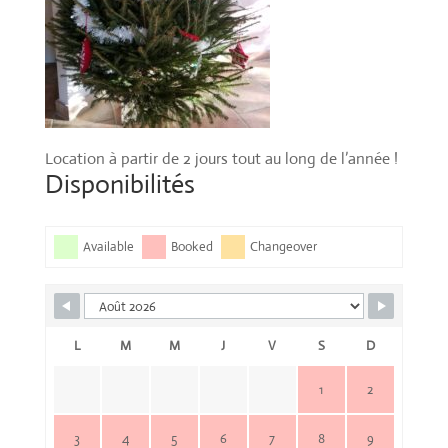
Location à partir de 2 jours tout au long de l’année !
Disponibilités
Available
Booked
Changeover
L
M
M
J
V
S
D
1
2
3
4
5
6
7
8
9