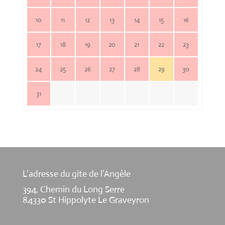
10
11
12
13
14
15
16
17
18
19
20
21
22
23
24
25
26
27
28
29
30
31
L’adresse du gite de l’Angèle
394, Chemin du Long Serre
84330 St Hippolyte Le Graveyron