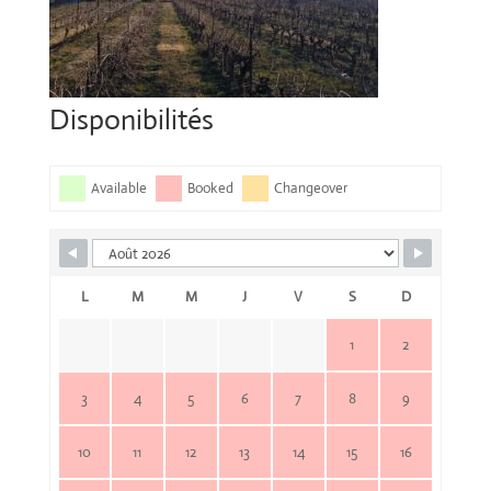
Disponibilités
Available
Booked
Changeover
L
M
M
J
V
S
D
1
2
3
4
5
6
7
8
9
10
11
12
13
14
15
16