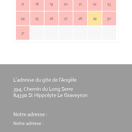
17
18
19
20
21
22
23
24
25
26
27
28
29
30
31
L’adresse du gite de l’Angèle
394, Chemin du Long Serre
84330 St Hippolyte Le Graveyron
Notre adresse :
Notre adresse :