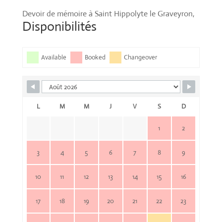
Devoir de mémoire à Saint Hippolyte le Graveyron,
Disponibilités
Available
Booked
Changeover
L
M
M
J
V
S
D
1
2
3
4
5
6
7
8
9
10
11
12
13
14
15
16
17
18
19
20
21
22
23