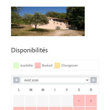
Disponibilités
Available
Booked
Changeover
L
M
M
J
V
S
D
1
2