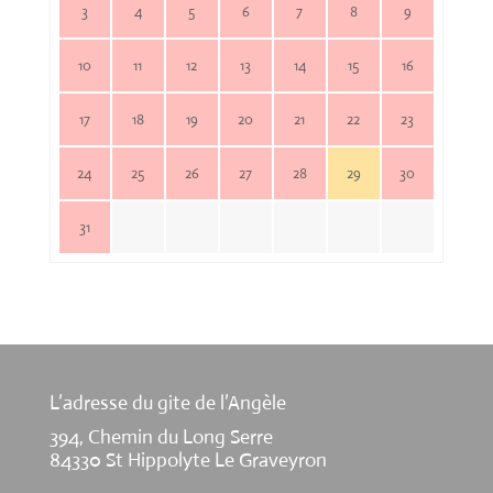
3
4
5
6
7
8
9
10
11
12
13
14
15
16
17
18
19
20
21
22
23
24
25
26
27
28
29
30
31
L’adresse du gite de l’Angèle
394, Chemin du Long Serre
84330 St Hippolyte Le Graveyron