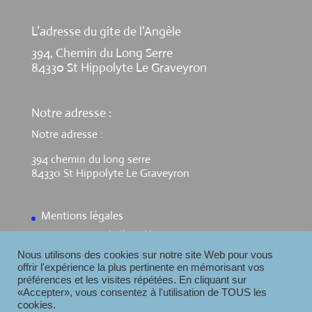
L’adresse du gite de l’Angèle
394, Chemin du Long Serre
84330 St Hippolyte Le Graveyron
Notre adresse :
Notre adresse :
394 chemin du long serre
84330 St Hippolyte Le Graveyron
Mentions légales
Contact Gite de l’Angèle
Nous utilisons des cookies sur notre site Web pour vous
offrir l'expérience la plus pertinente en mémorisant vos
préférences et les visites répétées. En cliquant sur
«Accepter», vous consentez à l'utilisation de TOUS les
cookies.