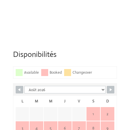
Disponibilités
Available
Booked
Changeover
L
M
M
J
V
S
D
1
2
3
4
5
6
7
8
9