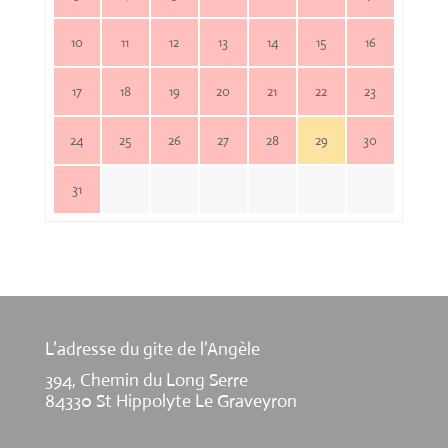
10
11
12
13
14
15
16
17
18
19
20
21
22
23
24
25
26
27
28
29
30
31
L’adresse du gite de l’Angèle
394, Chemin du Long Serre
84330 St Hippolyte Le Graveyron