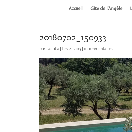
Accueil
Gite de l’Angèle
20180702_150933
par
Laetitia
|
Fév 4, 2019
|
0 commentaires