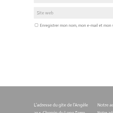
Enregistrer mon nom, mon e-mail et mon 
L’adresse du gite de l’Angèle
Notre ad
394, Chemin du Long Serre
Notre ad