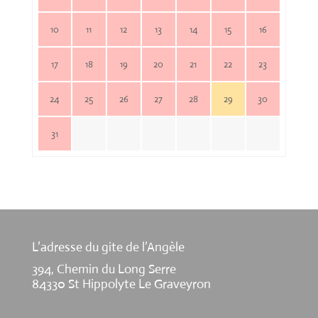
10
11
12
13
14
15
16
17
18
19
20
21
22
23
24
25
26
27
28
29
30
31
L’adresse du gite de l’Angèle
394, Chemin du Long Serre
84330 St Hippolyte Le Graveyron