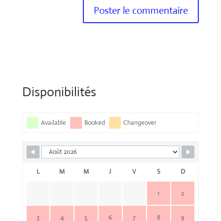
Disponibilités
Available
Booked
Changeover
L
M
M
J
V
S
D
1
2
3
4
5
6
7
8
9