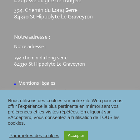
L’adresse du gite de l’Angèle
394, Chemin du Long Serre
84330 St Hippolyte Le Graveyron
Notre adresse :
Notre adresse :
394 chemin du long serre
84330 St Hippolyte Le Graveyron
Mentions légales
Contact Gite de l’Angèle
Nous utilisons des cookies sur notre site Web pour vous
offrir l'expérience la plus pertinente en mémorisant vos
préférences et les visites répétées. En cliquant sur
«Accepter», vous consentez à l'utilisation de TOUS les
cookies.
Paramètres des cookies
Accepter