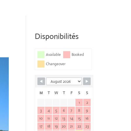
Disponibilités
Available
Booked
Changeover
M
T
W
T
F
S
S
1
2
3
4
5
6
7
8
9
10
11
12
13
14
15
16
17
18
19
20
21
22
23