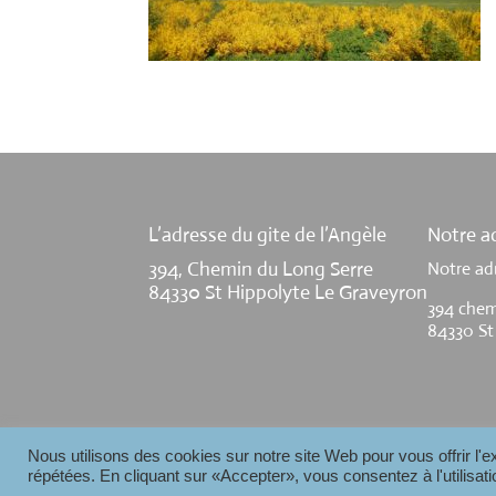
L’adresse du gite de l’Angèle
Notre ad
394, Chemin du Long Serre
Notre ad
84330 St Hippolyte Le Graveyron
394 chem
84330 St
Nous utilisons des cookies sur notre site Web pour vous offrir l'
Gite de l'Angèle - 2024
répétées. En cliquant sur «Accepter», vous consentez à l'utilisa