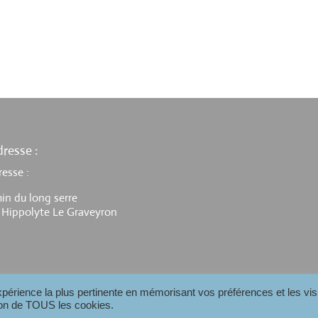
resse :
resse :
in du long serre
 Hippolyte Le Graveyron
expérience la plus pertinente en mémorisant vos préférences et les vis
tion de TOUS les cookies.