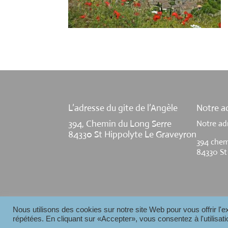
L’adresse du gite de l’Angèle
Notre ad
394, Chemin du Long Serre
Notre ad
84330 St Hippolyte Le Graveyron
394 chem
84330 St
Nous utilisons des cookies sur notre site Web pour vous offrir l'
Gite de l'Angèle - 2024
répétées. En cliquant sur «Accepter», vous consentez à l'utilisa