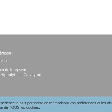
resse :
resse :
in du long serre
 Hippolyte Le Graveyron
expérience la plus pertinente en mémorisant vos préférences et les vis
tion de TOUS les cookies.