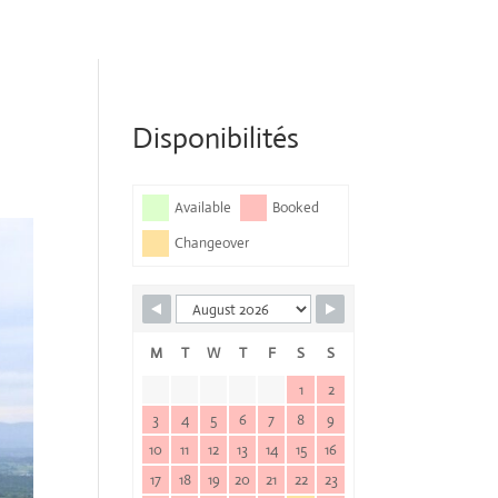
Disponibilités
Available
Booked
Changeover
M
T
W
T
F
S
S
1
2
3
4
5
6
7
8
9
10
11
12
13
14
15
16
17
18
19
20
21
22
23