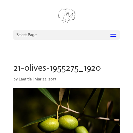
Select Page
21-olives-1955275_1920
by
Laetitia
|
Mar 22, 2017