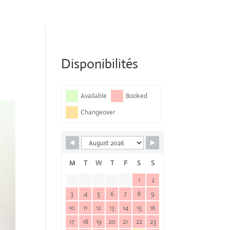
Disponibilités
Available
Booked
Changeover
M
T
W
T
F
S
S
1
2
3
4
5
6
7
8
9
10
11
12
13
14
15
16
17
18
19
20
21
22
23