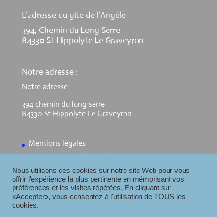
L’adresse du gite de l’Angèle
394, Chemin du Long Serre
84330 St Hippolyte Le Graveyron
Notre adresse :
Notre adresse :
394 chemin du long serre
84330 St Hippolyte Le Graveyron
Mentions légales
Contact Gite de l’Angèle
Nous utilisons des cookies sur notre site Web pour vous
offrir l'expérience la plus pertinente en mémorisant vos
préférences et les visites répétées. En cliquant sur
«Accepter», vous consentez à l'utilisation de TOUS les
cookies.