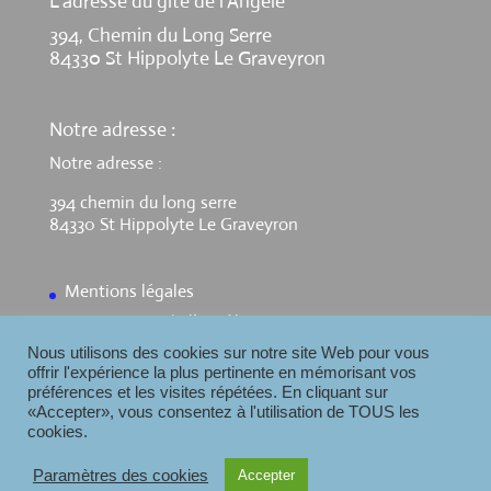
L’adresse du gite de l’Angèle
394, Chemin du Long Serre
84330 St Hippolyte Le Graveyron
Notre adresse :
Notre adresse :
394 chemin du long serre
84330 St Hippolyte Le Graveyron
Mentions légales
Contact Gite de l’Angèle
Nous utilisons des cookies sur notre site Web pour vous
offrir l'expérience la plus pertinente en mémorisant vos
préférences et les visites répétées. En cliquant sur
«Accepter», vous consentez à l'utilisation de TOUS les
cookies.
Paramètres des cookies
Accepter