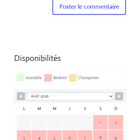
Disponibilités
Available
Booked
Changeover
L
M
M
J
V
S
D
1
2
3
4
5
6
7
8
9