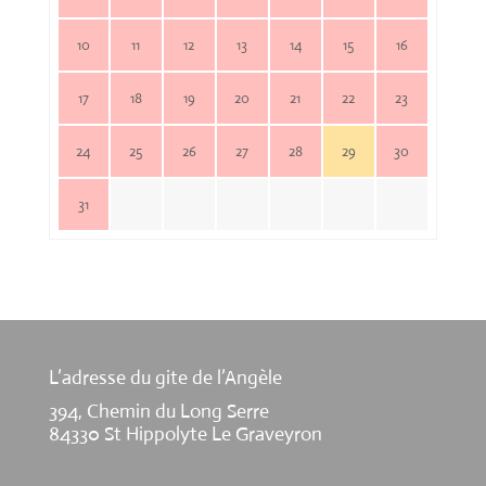
10
11
12
13
14
15
16
17
18
19
20
21
22
23
24
25
26
27
28
29
30
31
L’adresse du gite de l’Angèle
394, Chemin du Long Serre
84330 St Hippolyte Le Graveyron